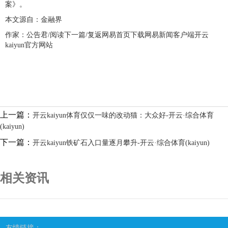
案》。
本文源自：金融界
作家：公告君/阅读下一篇/复返网易首页下载网易新闻客户端开云
kaiyun官方网站
上一篇：
开云kaiyun体育仅仅一味的改动猫：大众好-开云·综合体育
(kaiyun)
下一篇：
开云kaiyun铁矿石入口量逐月攀升-开云·综合体育(kaiyun)
相关资讯
友情链接：