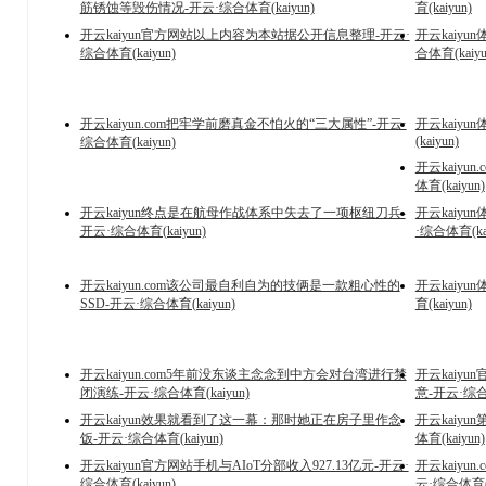
筋锈蚀等毁伤情况-开云·综合体育(kaiyun)
育(kaiyun)
开云kaiyun官方网站以上内容为本站据公开信息整理-开云·
开云kaiyu
综合体育(kaiyun)
合体育(kaiyu
开云kaiyun.com把牢学前磨真金不怕火的“三大属性”-开云·
开云kaiy
(kaiyun)
综合体育(kaiyun)
开云kaiyu
体育(kaiyun)
开云kaiyun终点是在航母作战体系中失去了一项枢纽刀兵-
开云kaiy
开云·综合体育(kaiyun)
·综合体育(kai
开云kaiyun.com该公司最自利自为的技俩是一款粗心性的
开云kaiyu
SSD-开云·综合体育(kaiyun)
育(kaiyun)
开云kaiyun.com5年前没东谈主念念到中方会对台湾进行禁
开云kaiy
闭演练-开云·综合体育(kaiyun)
意-开云·综合体
开云kaiyun效果就看到了这一幕：那时她正在房子里作念
开云kaiy
饭-开云·综合体育(kaiyun)
体育(kaiyun)
开云kaiyun官方网站手机与AIoT分部收入927.13亿元-开云·
开云kaiy
综合体育(kaiyun)
云·综合体育(k