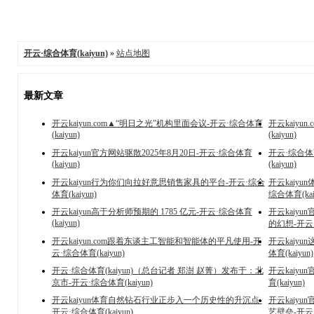
开云·综合体育(kaiyun)
»
站点地图
最新文章
开云kaiyun.com▲“明日之光”机构里面会议-开云·综合体育
开云kaiyu
(kaiyun)
(kaiyun)
开云kaiyun官方网站驱散2025年8月20日-开云·综合体育
开云·综合体育
(kaiyun)
(kaiyun)
开云kaiyun行为你们向拉好意思销售家具的平台-开云·综合
开云kaiy
体育(kaiyun)
综合体育(kai
开云kaiyun高于分析师预期的 1785 亿元-开云·综合体育
开云kaiy
(kaiyun)
的幻想-开云·
开云kaiyun.com跟着东谈主工智能和智能体的平凡使用-开
开云kaiy
云·综合体育(kaiyun)
体育(kaiyun)
开云·综合体育(kaiyun)（总台记者 郑澍 赵菁）发布于：北
开云kaiy
京市-开云·综合体育(kaiyun)
育(kaiyun)
开云kaiyun体育自然钻石行业正步入一个历史性的升沉点-
开云kaiy
开云·综合体育(kaiyun)
艺壁垒-开云·