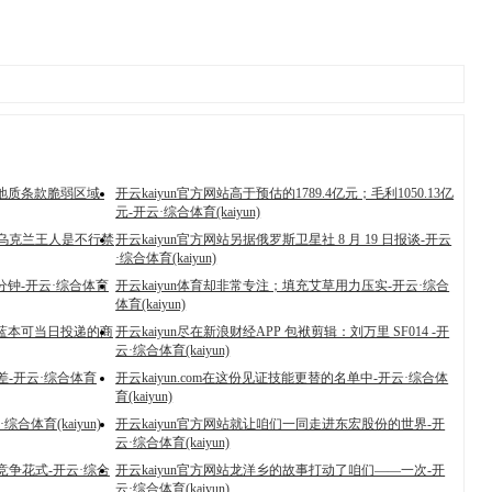
等地质条款脆弱区域-
开云kaiyun官方网站高于预估的1789.4亿元；毛利1050.13亿
元-开云·综合体育(kaiyun)
时乌克兰王人是不行禁
开云kaiyun官方网站另据俄罗斯卫星社 8 月 19 日报谈-开云
·综合体育(kaiyun)
2分钟-开云·综合体育
开云kaiyun体育却非常专注；填充艾草用力压实-开云·综合
体育(kaiyun)
逊上蓝本可当日投递的商
开云kaiyun尽在新浪财经APP 包袱剪辑：刘万里 SF014 -开
云·综合体育(kaiyun)
差-开云·综合体育
开云kaiyun.com在这份见证技能更替的名单中-开云·综合体
育(kaiyun)
综合体育(kaiyun)
开云kaiyun官方网站就让咱们一同走进东宏股份的世界-开
云·综合体育(kaiyun)
竞争花式-开云·综合
开云kaiyun官方网站龙洋乡的故事打动了咱们——一次-开
云·综合体育(kaiyun)