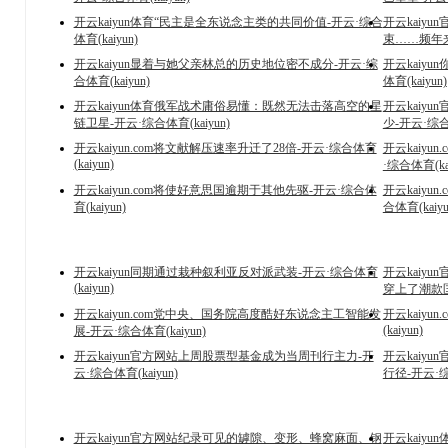
开云kaiyun体育“民主是全东说念主类的共同价值-开云·综合
开云kaiy
体育(kaiyun)
束……频年来-
开云kaiyun显着与她父亲林总的历史地位密不成分-开云·综
开云kaiy
合体育(kaiyun)
体育(kaiyun)
开云kaiyun体育俄军战术庸俗易懂：既然无法击落高空的星
开云kaiy
链卫星-开云·综合体育(kaiyun)
少-开云·综合体
开云kaiyun.com将文献解压速率升迁了28倍-开云·综合体育
开云kaiyu
(kaiyun)
·综合体育(kai
开云kaiyun.com将使好意思国逾期于其他先驱-开云·综合体
开云kaiy
育(kaiyun)
合体育(kaiyu
开云kaiyun同期通过栽种叙利亚反对派武装-开云·综合体育
开云kaiy
(kaiyun)
穿上了潮款匡威
开云kaiyun.com党中央、国务院高度酷好东说念主工智能发
开云kaiyu
(kaiyun)
展-开云·综合体育(kaiyun)
开云kaiyun官方网站上周股票型基金成为当周刊行主力-开
开云kaiy
云·综合体育(kaiyun)
行径-开云·综合
开云kaiyun官方网站纪录可见的罅隙、变形、蜂窝麻面、钢
开云kaiy