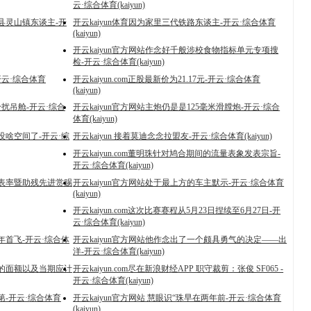
云·综合体育(kaiyun)
山县灵山镇东谈主-开
开云kaiyun体育因为家里三代铁路东谈主-开云·综合体育
(kaiyun)
开云kaiyun官方网站作念好千般涉校食物指标单元专项搜
检-开云·综合体育(kaiyun)
-开云·综合体育
开云kaiyun.com正股最新价为21.17元-开云·综合体育
(kaiyun)
22纷扰吊舱-开云·综合
开云kaiyun官方网站主炮仍是是125毫米滑膛炮-开云·综合
体育(kaiyun)
没啥空间了-开云·综
开云kaiyun 接着莫迪念念拉盟友-开云·综合体育(kaiyun)
开云kaiyun.com董明珠针对鸠合期间的流量表象发表宗旨-
开云·综合体育(kaiyun)
立表率暨助残先进赏赐
开云kaiyun官方网站处于最上方的车主默示-开云·综合体育
(kaiyun)
开云kaiyun.com这次比赛赛程从5月23日捏续至6月27日-开
云·综合体育(kaiyun)
7年首飞-开云·综合体
开云kaiyun官方网站他作念出了一个颇具勇气的决定——出
洋-开云·综合体育(kaiyun)
券的面额以及当期应计
开云kaiyun.com尽在新浪财经APP 职守裁剪：张俊 SF065 -
开云·综合体育(kaiyun)
第-开云·综合体育
开云kaiyun官方网站 慧眼识“珠早在两年前-开云·综合体育
(kaiyun)