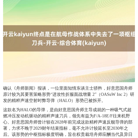
确认《舟师新闻》报谈，一位里面知情东谈主士骄矜，好意思国舟师
原计较为其要害策略形势“进攻性折服面战增量 2”（OASuW Inc 2）研
发的精粹声速空射时弊导弹（HALO）形势已被拆开。
这款名为HALO的导弹，是由好意思国舟师主导成就的一种吸气式超
燃冲压发动机驱动的精粹声速刀兵，领先有益为F/A-18E/F往来机野
心。好意思国舟师曾计较在2028年前完成这款精粹声速反舰导弹的部
署，力求不晚于2029财年结束指标，毫不允许计较延长至2030年之
后。该形势的中枢指标极度明确，旨在权贵栽培舟师应酬当代及异日