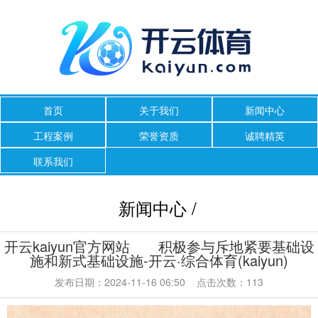
首页
关于我们
新闻中心
工程案例
荣誉资质
诚聘精英
联系我们
新闻中心 /
开云kaiyun官方网站 积极参与斥地紧要基础设
施和新式基础设施-开云·综合体育(kaiyun)
发布日期：2024-11-16 06:50 点击次数：113