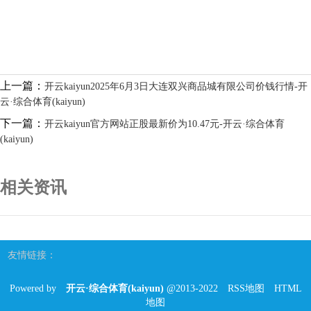
上一篇：
开云kaiyun2025年6月3日大连双兴商品城有限公司价钱行情-开
云·综合体育(kaiyun)
下一篇：
开云kaiyun官方网站正股最新价为10.47元-开云·综合体育
(kaiyun)
相关资讯
友情链接：
Powered by
开云·综合体育(kaiyun)
@2013-2022
RSS地图
HTML
地图