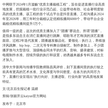
中网联于2024年1月滥觞“优质主播栽植工程”，旨在促进直播行业高质
地发展，挖掘栽植一批行业示范凸起、公益带动有劲、社会著明度较
高的优质主播。该工程的首个试点平台是抖音直播。工程沟通从2024
年至2026年，用三年时分栽植认定优精练播间6000个，带动平台企业
栽植优精练播间提升3万个。
值得一提的是，这次的优质主播加入了“团播”赛说念。所谓“团播”，
是指多东说念主在消亡直播间进行跳舞、唱歌等才艺饰演的演艺直播
面容。过程2年迭代发展，团播越发极品化、要领化：执行上，养殖放
洋风跳舞、hip hop、二次元等专科舞台级献艺。制作参加上，不少团
播罗致与大型音综、顶级晚会同水平的灯具、音响、摄录建筑，对标
电视制作水准。捏续升级的执行和设置，劝诱越来越多专科东说念主
才加入。
清华大学新闻与传播学院教师陈昌凤评价，刻下直播间里的执行较之
前具有更高的艺术水准、文化厚度与学问密度。在各方的共同尽力
下，直播行业呈现出“执行向好、主播进取、行业向新”的高质地发展
特征。
文/北京后生报记者 温婧
剪辑/张丽开云kaiyun官方网站
发布于：北京市