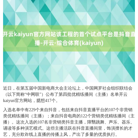
近日，在第五届中国新电商大会主论坛上，中国网罗社会组织联结会
（以下简称“中网联”）公布了第四批优精练播间（主播）名单开云
kaiyun官方网站，臆想417个。
入选名单中有229个来自抖音，包括来自抖音直播平台的107个非营销
类优精练播间（主播）；来自抖音电商的122个营销类优精练播间（主
播）。这次入选的107名非营销类抖音主播，障翳跳舞、声乐、器乐、
诵读等多种演艺模式。这些主播活跃在抖音直播间里，饰演擅长的才
艺，充分欺诈线上直播的传播上风，产出了多量的优质执行。