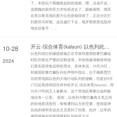
了。本想玩个围魏救赵的把戏呢，嘿，没成不说，
连围魏的那些军力齐给搭进去了。眼瞅着吧，俄军
在库尔斯克地区那方位也曾稳得很了，正在分区打
扫那些乌军呢。这仗越打下去，俄罗斯那里也阻抑
地在征集字 ... ...
开云·综合体育(kaiyun) 以色列此举的意图还有待分析-开云·综合体育(kaiyun)
10-28
以色列戎行的顽固措施正在导致邻接国驻黎巴嫩临
2024
时队列靠近严重的后勤逆境，补给线被堵截使得他
们真实莫得食品和饮用水。具体来说，10月20日，
邻接国驻黎巴嫩队列在声明中指出，位于梅斯贾巴
尔的营地因以色列大地行动队列的侵略，仍是自9月
27日起莫得得回任何补给开云·综合体育(kaiyun)，而
10月19号则王人备断水。这个营地距离黎以临时畛
域仅有一公里。 面前，以色列与黎巴嫩真主党之间
的轻佻愈演愈烈，每每遭到以方的空袭，使得提神
在此的维和东说念主员受到了伤害。此外，以军的
顽固措施对邻接国维和队列的平方运 ... ...