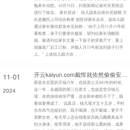
勉家长动怒。10月31日，封面新闻记者对关系情况
进行了核实。 家长投诉： 幼儿园条目搭伙买驯顺 方
向是嘱托上司结合检查 据投诉家长反应，该幼儿园
通过家长微信群发布见知称：“由于上司11月15号前
要检查，孩子们要搭伙服装，望列位家长清醒因
循。敬请列位家长丈量一下孩子的穿着尺寸，要上
报服装厂赶工订制，并鄙人月15号前送到孩子们手
上。” 上述幼儿园大班 ... ...
开云kaiyun.com戴恽就依然偷偷安排东谈主手-开云·综合体育(kaiyun)
11-01
那是在后晋的天福六年，也就是公元941年的时候。
2024
这一年，吴越国的第二任君主，也就是世宗钱元
瓘，依然病得相等严重，连水和米都吃不下了，眼
看就要弗成了。 说真话，钱元瓘才五十五岁，平时
生存风气也挺好的，既不喝酒，也不吸烟，更不千
里醉女色，每天早上还会绕着皇宫跑几圈磨真金不
怕火身体。按常理讲，他不该得那么重的病，成果