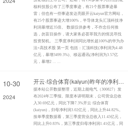
2024
核科技股公布了三季度事迹，有21个股票事迹暴
雷；但也有一些事迹发达亮眼开云kaiyun官方网站，
有25个股票事迹大增100%，半导体龙头汇顶科技净
利润暴增近35倍。 数据仅供参考，不作念任何推
选，勿盲目操作，请大家务必荟萃我方的情况寻找
投资契机。 三季度净利润同比增长超100%的华为办
法+高技术股 第一页 包括：汇顶科技(净利润为4.48
亿元，暴增3499.3%)、移远通讯(净利润为3.57亿
元，暴增2 ... ...
开云·综合体育(kaiyun)昨年的净利率为5.78%-开云·综合体育(kaiyun)
10-30
据本站公开数据整理，近期上能电气（300827）发
2024
布2024年三季报。限度本讲明期末，公司营业总收
入30.69亿元，同比下降7.3%开云·综合体育
(kaiyun)，归母净利润3.02亿元，同比上升44.82%。
按单季度数据看，第三季度营业总收入11.43亿元，
同比上升0.83%，第三季度归母净利润1.41亿元，同