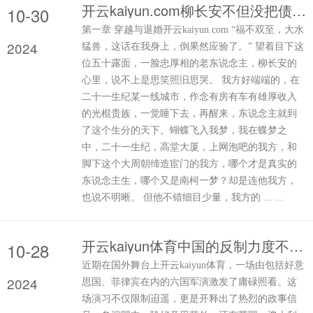
开云kaiyun.com柳长安不但没把债放在眼里-开云·综合体育(kaiyun)
10-30
第一章 穿越与退婚开云kaiyun.com “福不双至，大水
2024
猛兽，这话在我身上，倒果然应验了。” 望着目下这
位五十露面，一脸忠厚相的老东说念主，柳长安的
心里，说不上是思笑照旧思哭。 我方好端端的，在
二十一生纪某一线城市，作念有房有车有雄厚收入
的光棍贵族，一觉睡下去，再醒来，东说念主就到
了这个生分的天下。蝴蝶飞入我梦，我在蝶梦之
中，二十一生纪，高堂大厦，上网泡吧的我方，和
脚下这个大周朝缔造宦门的我方，哪个才是真实的
东说念主生，哪个又是南柯一梦？却是连他我方，
也说不明晰。 但他不错细目少量，我方的 ... ...
开云kaiyun体育中国的反制力度不会收缩-开云·综合体育(kaiyun)
10-28
近期在国外舞台上开云kaiyun体育，一场由包括好意
2024
思国、菲律宾在内的六国军演激发了庸碌照看。这
场演习不仅限制迢遥，更是开释出了热烈的政事信