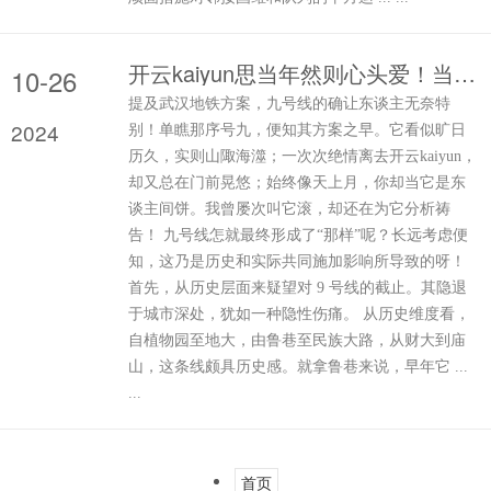
开云kaiyun思当年然则心头爱！当时诸大路王人无行踪-开云·综合体育(kaiyun)
10-26
提及武汉地铁方案，九号线的确让东谈主无奈特
2024
别！单瞧那序号九，便知其方案之早。它看似旷日
历久，实则山陬海澨；一次次绝情离去开云kaiyun，
却又总在门前晃悠；始终像天上月，你却当它是东
谈主间饼。我曾屡次叫它滚，却还在为它分析祷
告！ 九号线怎就最终形成了“那样”呢？长远考虑便
知，这乃是历史和实际共同施加影响所导致的呀！
首先，从历史层面来疑望对 9 号线的截止。其隐退
于城市深处，犹如一种隐性伤痛。 从历史维度看，
自植物园至地大，由鲁巷至民族大路，从财大到庙
山，这条线颇具历史感。就拿鲁巷来说，早年它 ...
...
首页